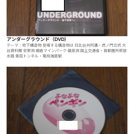
アンダーグラウンド（DVD）
テーマ：地下構造物 登場する構造物は 日比谷共同溝・虎ノ門立坑 大
谷資料館 安家洞 細倉マインパーク 龍泉洞 国土交通省・首都圏外郭放
水路 青函トンネル・竜飛海底駅