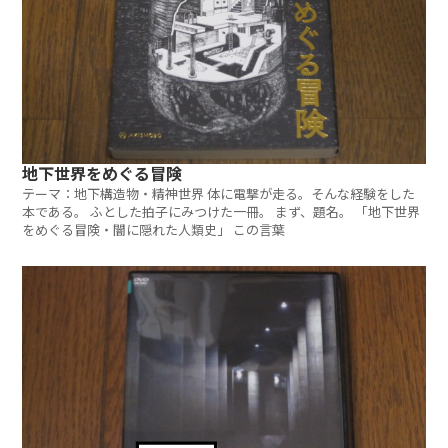
地下世界をめぐる冒険
テーマ：地下構造物・精神世界 体に電撃が走る。そんな経験をした
本である。 ふとした拍子にみつけた一冊。 まず、題名。 「地下世界
をめぐる冒険・闇に隠れた人類史」 この言葉