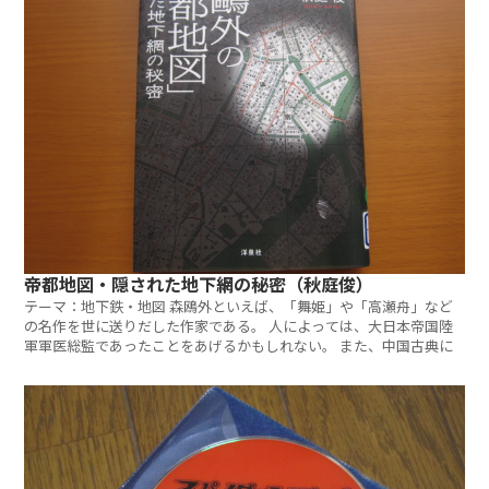
帝都地図・隠された地下網の秘密（秋庭俊）
テーマ：地下鉄・地図 森鴎外といえば、「舞姫」や「高瀬舟」など
の名作を世に送りだした作家である。 人によっては、大日本帝国陸
軍軍医総監であったことをあげるかもしれない。 また、中国古典に